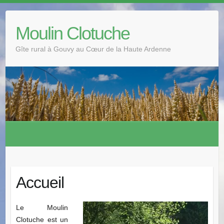
Skip
to
Moulin Clotuche
content
Gîte rural à Gouvy au Cœur de la Haute Ardenne
Accueil
Le Moulin
Clotuche est un