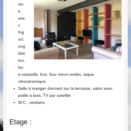
sin
e
ave
c
frig
o/c
ong
élat
eur,
lav
e-vaisselle, four, four micro-ondes, taque
vitrocéramique.
Salle à manger donnant sur la terrasse, salon avec
poêle à bois, TV par satellite
W.C., vestiaire.
Etage :