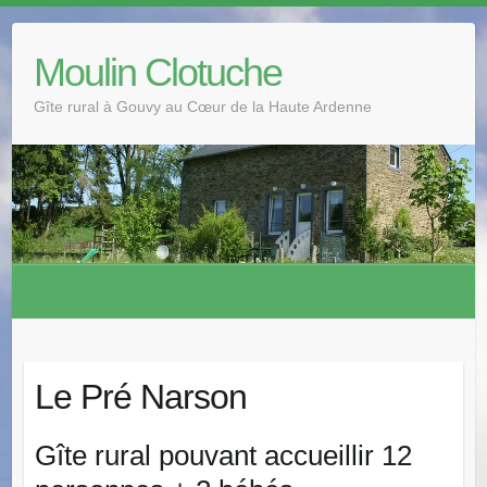
Skip
to
Moulin Clotuche
content
Gîte rural à Gouvy au Cœur de la Haute Ardenne
Le Pré Narson
Gîte rural pouvant accueillir 12