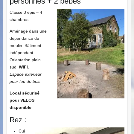
personnes + 2 bébés
Classé 3 épis – 4
chambres
Aménagé dans une
dépendance du
moulin. Bâtiment
indépendant.
Orientation plein
sud.
WIFI
.
Espace extérieur
pour feu de bois
.
Local sécurisé
pour VELOS
disponible
.
Rez :
Cui